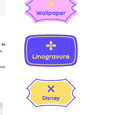
e de
n,
imée