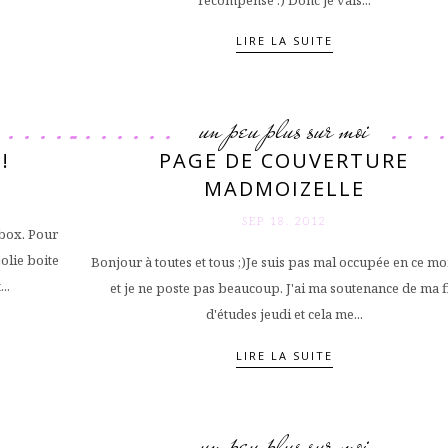
LIRE LA SUITE
un peu plus sur moi
!
PAGE DE COUVERTURE
MADMOIZELLE
SEP 18. 2012
ybox. Pour
jolie boite
Bonjour à toutes et tous ;)Je suis pas mal occupée en ce m
..
et je ne poste pas beaucoup. J'ai ma soutenance de ma f
d'études jeudi et cela me...
LIRE LA SUITE
un peu plus sur moi