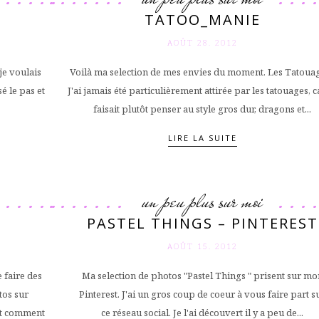
TATOO_MANIE
AOÛT 28. 2012
je voulais
Voilà ma selection de mes envies du moment. Les Tatouag
é le pas et
J'ai jamais été particulièrement attirée par les tatouages, 
faisait plutôt penser au style gros dur, dragons et...
LIRE LA SUITE
un peu plus sur moi
PASTEL THINGS – PINTEREST
AOÛT 15. 2012
 faire des
Ma selection de photos "Pastel Things " prisent sur mo
tos sur
Pinterest. J'ai un gros coup de coeur à vous faire part s
nt comment
ce réseau social. Je l'ai découvert il y a peu de...