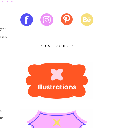
es :
ca me
CATÉGORIES
n
ur