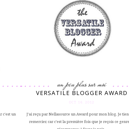
un peu plus sur moi
VERSATILE BLOGGER AWARD
OCT 16. 2012
r c'est un
J'ai reçu par Nellasource un Award pour mon blog. Je tiens
remercier, car c'est la première fois que je reçois ce genr
récompense :) Donc je vais...