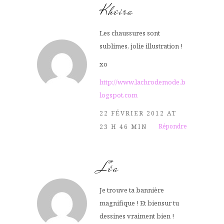
Kheira
Les chaussures sont
sublimes, jolie illustration !
xo
http://www.lachrodemode.b
logspot.com
22 FÉVRIER 2012 AT
Répondre
23 H 46 MIN
Léa
Je trouve ta bannière
magnifique ! Et biensur tu
dessines vraiment bien !