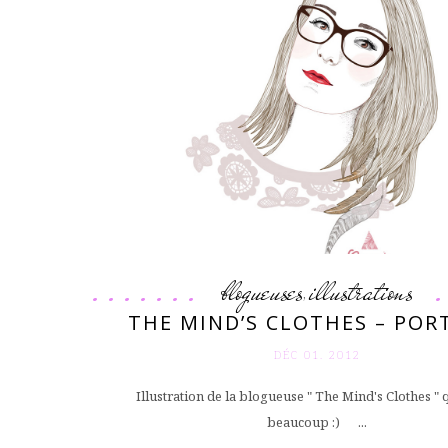
blogueuses
illustrations
,
THE MIND’S CLOTHES – POR
DÉC 01. 2012
Illustration de la blogueuse " The Mind's Clothes " 
beaucoup :) ...