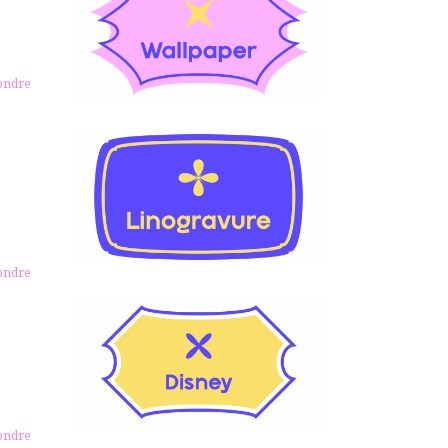
ondre
ondre
ondre