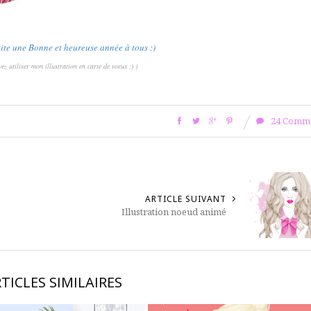
ite une Bonne et heureuse année à tous :)
ez utiliser mon illustration en carte de voeux ;) )
24 Comm
ARTICLE SUIVANT
Illustration noeud animé
TICLES SIMILAIRES