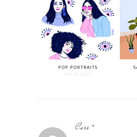
POP PORTRAITS
S
FÉV 22. 2021
Caro *