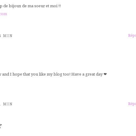
p de bijoux de ma soeur et moi !!
.com
Rép
14 MIN
 and I hope that you like my blog too! Have a great day ❤
Rép
11 MIN
G