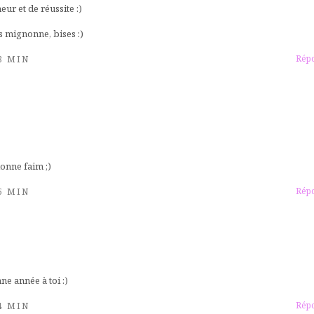
r et de réussite :)
ès mignonne, bises :)
Rép
48 MIN
onne faim ;)
Rép
45 MIN
ne année à toi :)
Rép
44 MIN