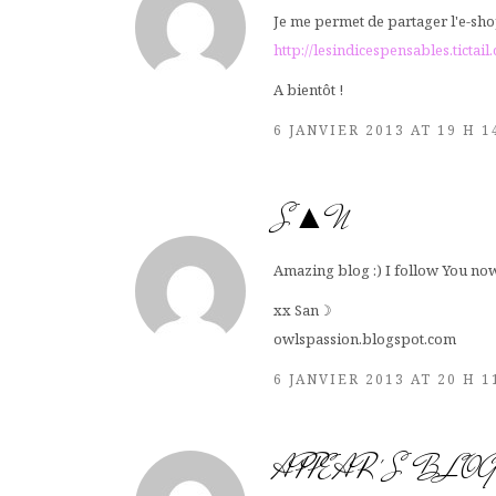
Je me permet de partager l'e-sho
http://lesindicespensables.tictail
A bientôt !
6 JANVIER 2013 AT 19 H 
S▲N
Amazing blog :) I follow You now
xx San☽
owlspassion.blogspot.com
6 JANVIER 2013 AT 20 H 
APPEAR'S BLO