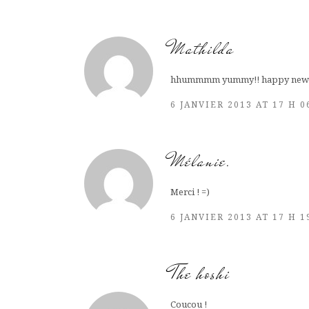
Mathilda
hhummmm yummy!! happy new 
6 JANVIER 2013 AT 17 H 
Mélanie.
Merci ! =)
6 JANVIER 2013 AT 17 H 
The hoshi
Coucou !