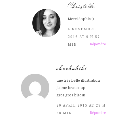
Christelle
Merci Sophia :)
4 NOVEMBRE
2016 AT 9 H 57
Répondre
MIN
chachahihi
une très belle illustration
j'aime beaucoup
gros gros bisous
20 AVRIL 2015 AT 23 H
Répondre
58 MIN