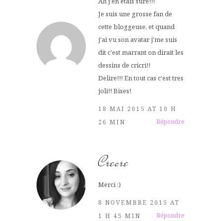
Ah j'en etais sure!!!
Je suis une grosse fan de
cette bloggeuse, et quand
j'ai vu son avatar j'me suis
dit c'est marrant on dirait les
dessins de cricri!!
Delire!!! En tout cas c'est tres
joli!! Bises!
18 MAI 2015 AT 10 H
Répondre
26 MIN
Crecre
Merci :)
8 NOVEMBRE 2015 AT
Répondre
1 H 45 MIN