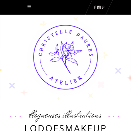
blogueuses
illustrations
,
LODOESMAKEUP