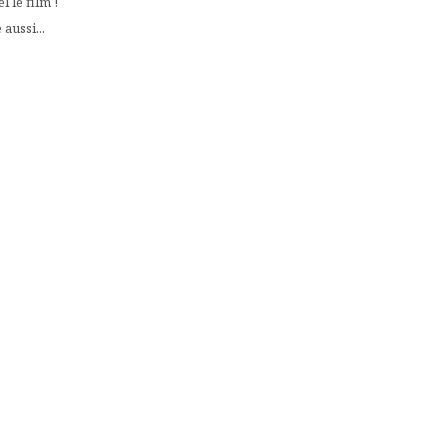
 le film !
aussi...