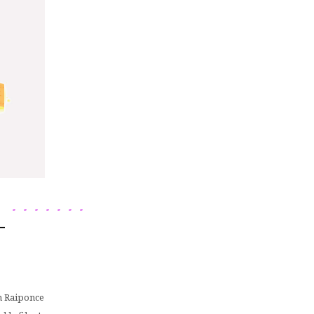
–
an Raiponce