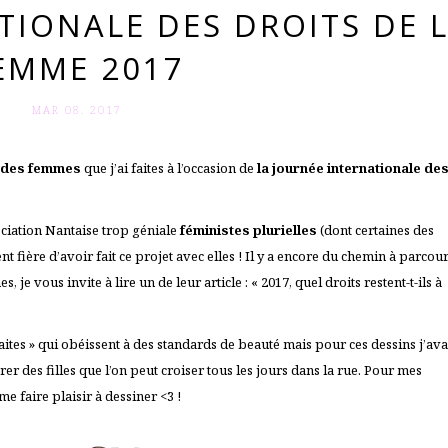
TIONALE DES DROITS DE 
EMME 2017
MAR 08. 2017
té des femmes
que j’ai faites à l’occasion de
la journée internationale de
sociation Nantaise trop géniale
féministes plurielles
(dont certaines des
 fière d’avoir fait ce projet avec elles ! Il y a encore du chemin à parcour
, je vous invite à lire un de leur article : «
2017, quel droits restent-t-ils à
faites » qui obéissent à des standards de beauté mais pour ces dessins j’ava
er des filles que l’on peut croiser tous les jours dans la rue. Pour mes
me faire plaisir à dessiner <3 !