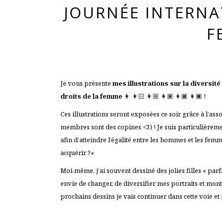
JOURNÉE INTERNA
F
Je vous présente
mes illustrations sur la diversi
droits de la femme
👩 👩🏻 👩🏼 👩🏽 👩🏾 👩🏿 !
Ces illustrations seront exposées ce soir grâce à l’as
membres sont des copines <3) ! Je suis particulièrement
afin d’atteindre l’égalité entre les hommes et les femmes
acquérir ?
«
Moi-même, j’ai souvent dessiné des jolies filles « par
envie de changer, de diversifier mes portraits et montr
prochains dessins je vais continuer dans cette voie et 