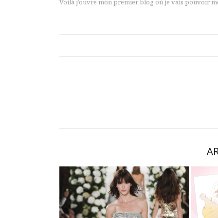
Voilà j’ouvre mon premier blog où je vais pouvoir me
AR