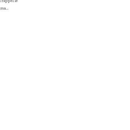
 rappel le
 ma...