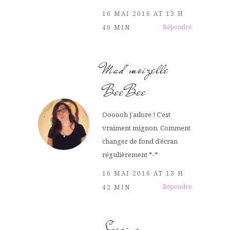
16 MAI 2016 AT 13 H
Répondre
40 MIN
Mad'moizelle
BeeBee
Oooooh j’adore ! C’est
vraiment mignon. Comment
changer de fond d’écran
régulièrement *-*
16 MAI 2016 AT 13 H
Répondre
42 MIN
Sereine