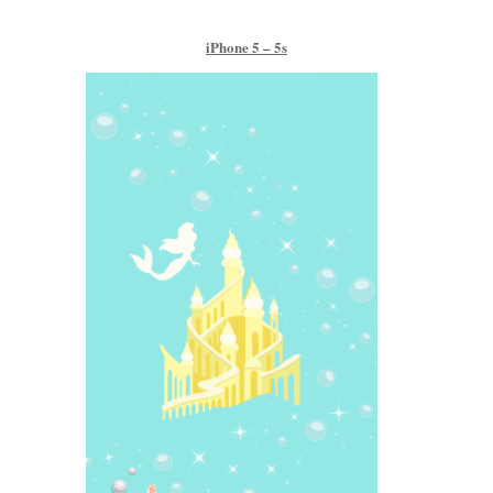
–
iPhone 5 – 5s