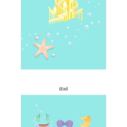
–
iPad