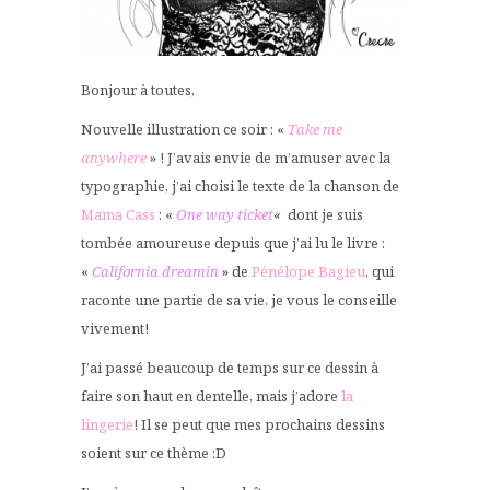
Bonjour à toutes,
Nouvelle illustration ce soir : «
Take me
anywhere
» ! J’avais envie de m’amuser avec la
typographie, j’ai choisi le texte de la chanson de
Mama Cass
: «
One way ticket
«
dont je suis
tombée amoureuse depuis que j’ai lu le livre :
«
California dreamin
» de
Pénélope Bagieu
, qui
raconte une partie de sa vie, je vous le conseille
vivement!
J’ai passé beaucoup de temps sur ce dessin à
faire son haut en dentelle, mais j’adore
la
lingerie
! Il se peut que mes prochains dessins
soient sur ce thème :D