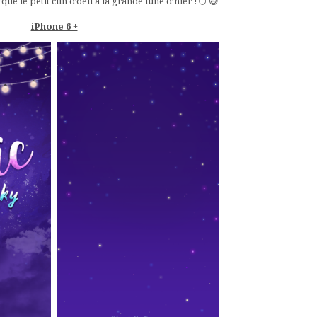
é le petit clin d’oeil à la grande lune d’hier ! 🌕 😅
iPhone 6 +