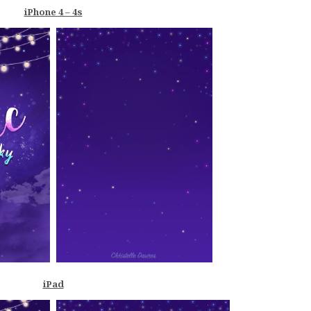
iPhone 4 – 4s
iPad