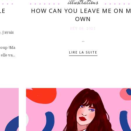
illustrations
LE
HOW CAN YOU LEAVE ME ON 
OWN
FÉV 08. 2021
 j’avais
...
ucoup !Ma
LIRE LA SUITE
elle va...