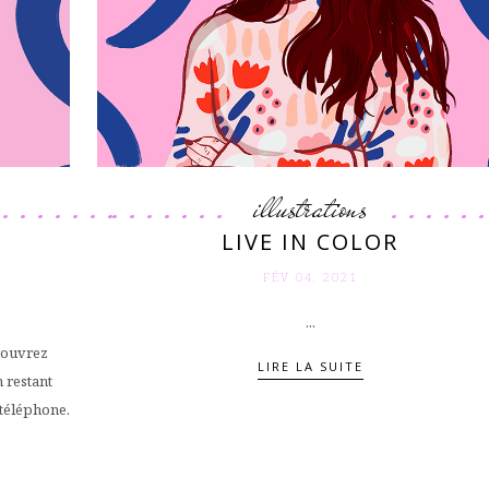
illustrations
–
LIVE IN COLOR
FÉV 04. 2021
...
, ouvrez
LIRE LA SUITE
 restant
 téléphone.